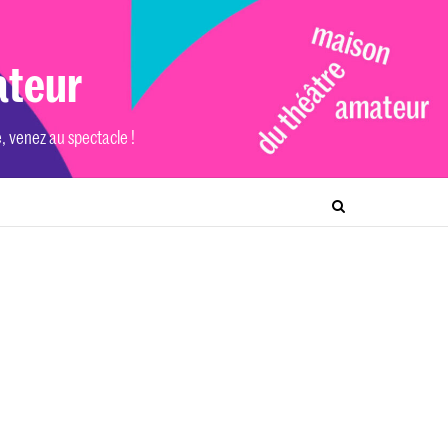
ateur
e, venez au spectacle !