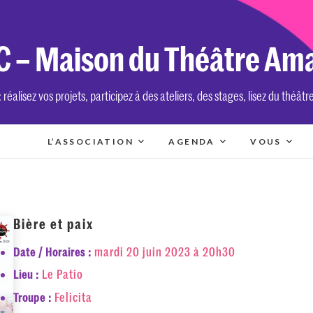
 – Maison du Théâtre Am
réalisez vos projets, participez à des ateliers, des stages, lisez du théâtr
L’ASSOCIATION
AGENDA
VOUS
Bière et paix
mardi 20 juin 2023 à 20h30
Date / Horaires :
Le Patio
Lieu :
Felicita
Troupe :