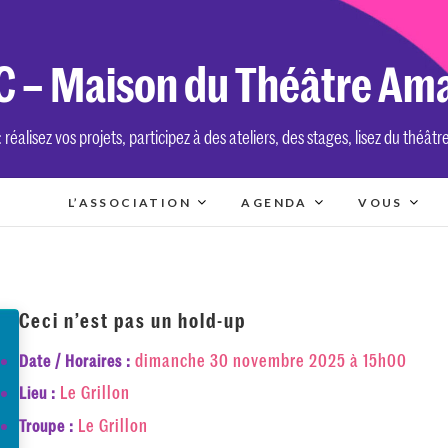
 – Maison du Théâtre Am
réalisez vos projets, participez à des ateliers, des stages, lisez du théâtr
L’ASSOCIATION
AGENDA
VOUS
Ceci n’est pas un hold-up
dimanche 30 novembre 2025 à 15h00
Date / Horaires :
Le Grillon
Lieu :
Le Grillon
Troupe :