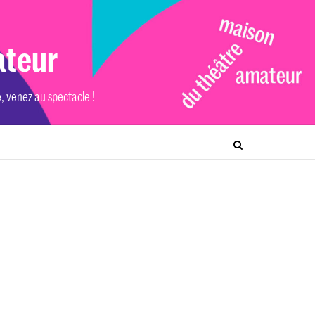
ateur
e, venez au spectacle !