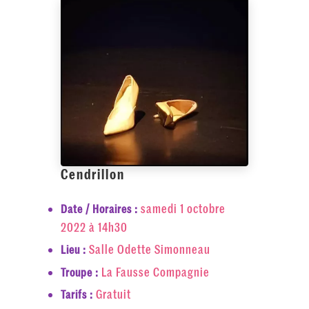
Cendrillon
samedi 1 octobre
Date / Horaires :
2022 à 14h30
Salle Odette Simonneau
Lieu :
La Fausse Compagnie
Troupe :
Gratuit
Tarifs :