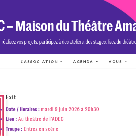
 – Maison du Théâtre Am
réalisez vos projets, participez à des ateliers, des stages, lisez du théâtr
L’ASSOCIATION
AGENDA
VOUS
Exit
mardi 9 juin 2026 à 20h30
Date / Horaires :
Au théâtre de l’ADEC
Lieu :
Entrez en scène
Troupe :