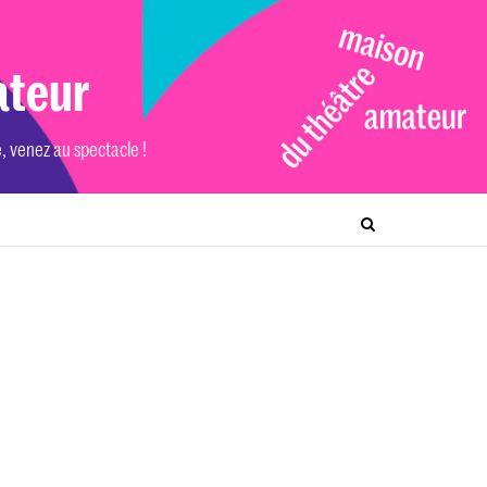
ateur
e, venez au spectacle !