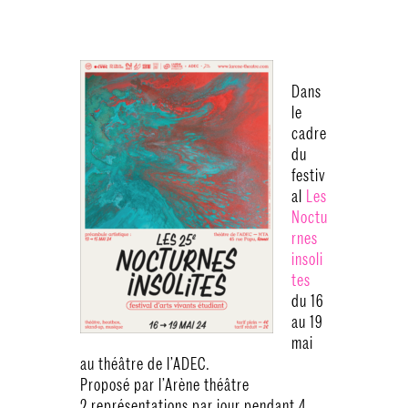
Dans
le
cadre
du
festiv
al
Les
Noctu
rnes
insoli
tes
du 16
au 19
mai
au théâtre de l’ADEC.
Proposé par l’Arène théâtre
2 représentations par jour pendant 4