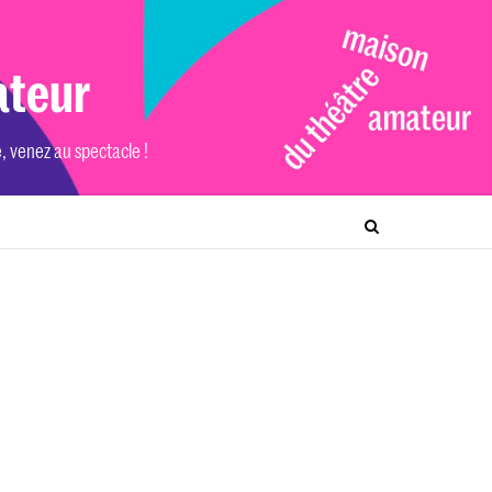
ateur
e, venez au spectacle !