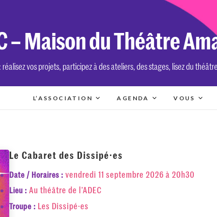
 – Maison du Théâtre Am
réalisez vos projets, participez à des ateliers, des stages, lisez du théâtr
L’ASSOCIATION
AGENDA
VOUS
Le Cabaret des Dissipé·es
vendredi 11 septembre 2026 à 20h30
Date / Horaires :
Au théâtre de l’ADEC
Lieu :
Les Dissipé·es
Troupe :