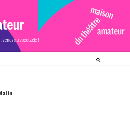
ateur
e, venez au spectacle !
Malin