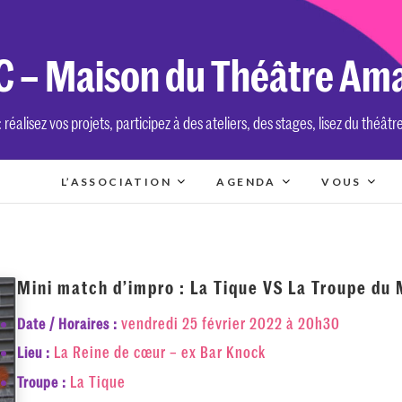
 – Maison du Théâtre Am
réalisez vos projets, participez à des ateliers, des stages, lisez du théâtr
L’ASSOCIATION
AGENDA
VOUS
Mini match d’impro : La Tique VS La Troupe du 
vendredi 25 février 2022 à 20h30
Date / Horaires :
La Reine de cœur – ex Bar Knock
Lieu :
La Tique
Troupe :